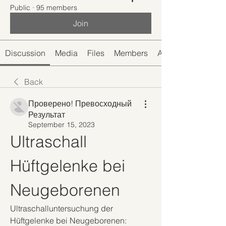
Public
·
95 members
Join
Discussion
Media
Files
Members
About
Back
Проверено! Превосходный
Результат
September 15, 2023
Ultraschall 
Hüftgelenke bei 
Neugeborenen
Ultraschalluntersuchung der 
Hüftgelenke bei Neugeborenen: 