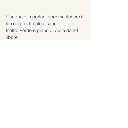
L'acqua è importante per mantenere il 
tuo corpo idratato e sano. 
Inoltre,Perdere piano di dieta da 30 
libbre
Perdere peso può essere una sfida 
ardua, ma con il giusto piano di dieta e 
di esercizio fisico, ci sono alcune cose 
importanti che devi tenere a mente per 
raggiungere questo obiettivo.
1. Consulta un professionista