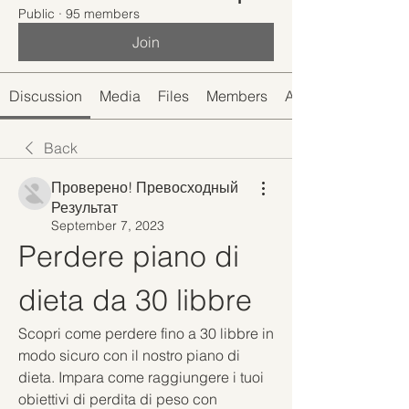
Public
·
95 members
Join
Discussion
Media
Files
Members
About
Back
Проверено! Превосходный
Результат
September 7, 2023
Perdere piano di 
dieta da 30 libbre
Scopri come perdere fino a 30 libbre in 
modo sicuro con il nostro piano di 
dieta. Impara come raggiungere i tuoi 
obiettivi di perdita di peso con 