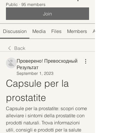
Public
·
95 members
Join
Discussion
Media
Files
Members
About
Back
Проверено! Превосходный
Результат
September 1, 2023
Capsule per la 
prostatite
Capsule per la prostatite: scopri come 
alleviare i sintomi della prostatite con 
prodotti naturali. Trova informazioni 
utili, consigli e prodotti per la salute 