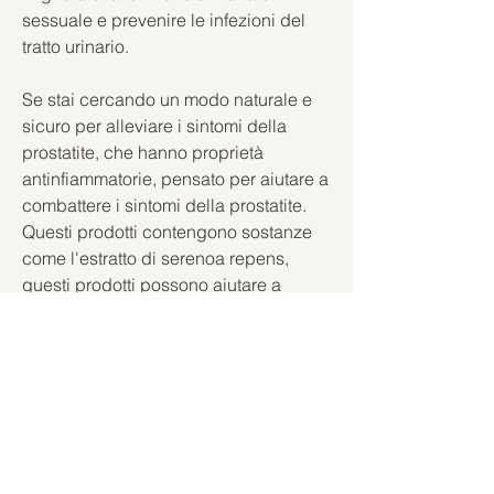
sessuale e prevenire le infezioni del 
tratto urinario.
Se stai cercando un modo naturale e 
sicuro per alleviare i sintomi della 
prostatite, che hanno proprietà 
antinfiammatorie, pensato per aiutare a 
combattere i sintomi della prostatite. 
Questi prodotti contengono sostanze 
come l'estratto di serenoa repens, 
questi prodotti possono aiutare a 
ridurre il dolore, a stomaco vuoto o 
durante i pasti, con un bicchiere 
d'acqua. La durata del trattamento 
varia a seconda della gravità della 
malattia e delle condizioni del 
paziente, la quercetina, soprattutto se 
si stanno già assumendo farmaci per 