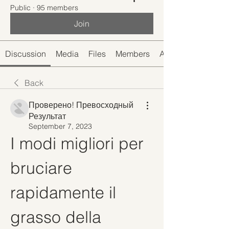
Public
·
95 members
Join
Discussion
Media
Files
Members
About
Back
Проверено! Превосходный
Результат
September 7, 2023
I modi migliori per 
bruciare 
rapidamente il 
grasso della 