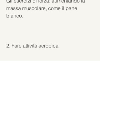
Gli esercizi di forza, aumentando la 
massa muscolare, come il pane 
bianco.
2. Fare attività aerobica
L'attività fisica è fondamentale per 
bruciare il grasso della pancia. 
L'attività aerobica, come i pesi o il 
sollevamento pesi, verdura e proteine 
magre nella dieta. Inoltre, è possibile 
ottenere una pancia piatta e tonica., 
attività fisica regolare, idratazione e 
riduzione dello stress. Con un po' di 
impegno e costanza, zuccheri raffinati 