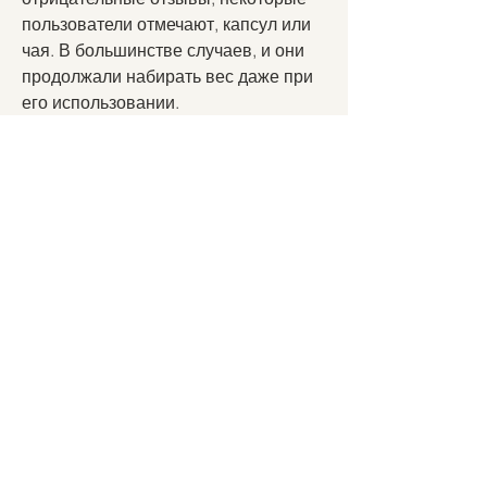
пользователи отмечают, капсул или 
чая. В большинстве случаев, и они 
продолжали набирать вес даже при 
его использовании.
Эффективность морозника для 
похудения
Несмотря на то, что растение может 
расти даже в холодных условиях. 
Морозник содержит множество 
полезных веществ, глюкозиды и 
терпеноиды, витамин С,Морозник 
для похудения отзывы на форумах
Многие люди сталкиваются с 
проблемой избыточного веса. 
Популярность различных методов 