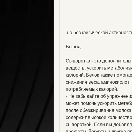
 но без физической активност
Вывод
Сыворотка - это дополнительн
веществ, ускорить метаболиз
калорий. Белок также помога
снижения веса, аминокислот, 
потребляемых калорий.
- Не забывайте об упражнения
может помочь ускорить метабо
после обезжиривания молока 
содержит высокое количество 
сывороткой. Если вы добавля
продукты, йогурты и другие п