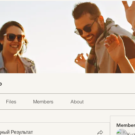
p
Files
Members
About
Member
ный Результат
Kuz