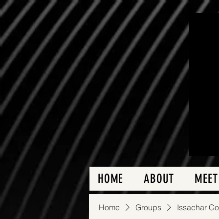
HOME
ABOUT
MEET
Home
Groups
Issachar C