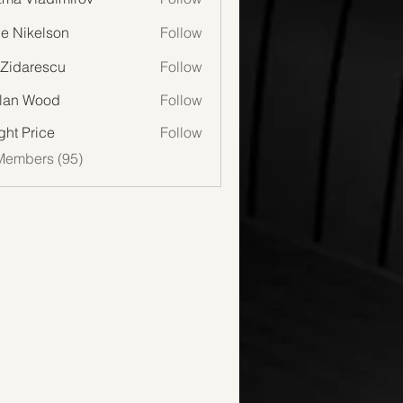
lie Nikelson
Follow
 Zidarescu
Follow
lan Wood
Follow
Wood
ght Price
Follow
Members (95)