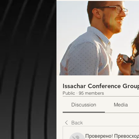
Issachar Conference Grou
Public
·
95 members
Discussion
Media
Back
Проверено! Превосход