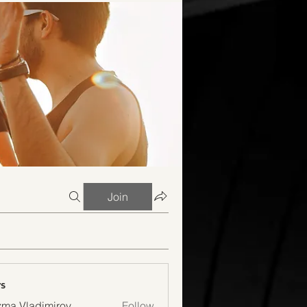
Join
s
ma Vladimirov
Follow