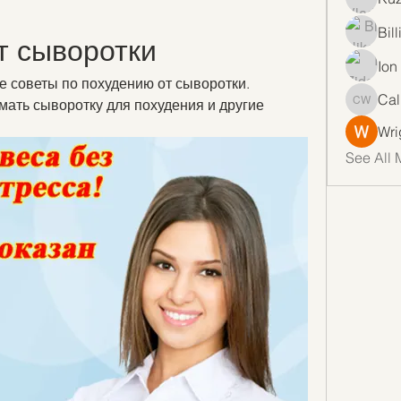
Bil
т сыворотки
Ion
советы по похудению от сыворотки. 
Cal
мать сыворотку для похудения и другие 
Callan 
Wri
See All 