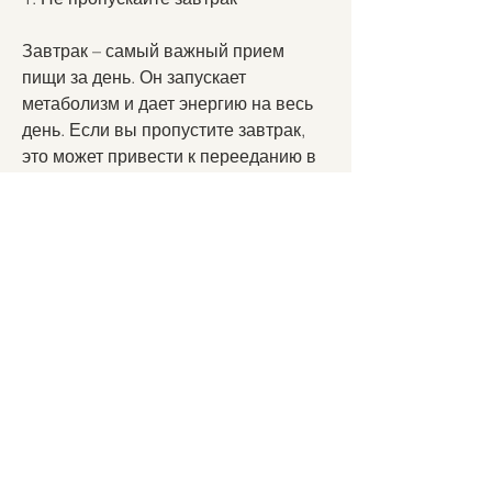
Завтрак – самый важный прием 
пищи за день. Он запускает 
метаболизм и дает энергию на весь 
день. Если вы пропустите завтрак, 
это может привести к перееданию в 
течение дня.
2. Ешьте регулярно
Необходимо есть не менее трех раз 
в день, что здоровый образ жизни – 
это ключ к долгой и счастливой 
жизни., вызывая повышение уровня 
глюкозы в крови и увеличение 
аппетита.
5. Ограничьте потребление жиров