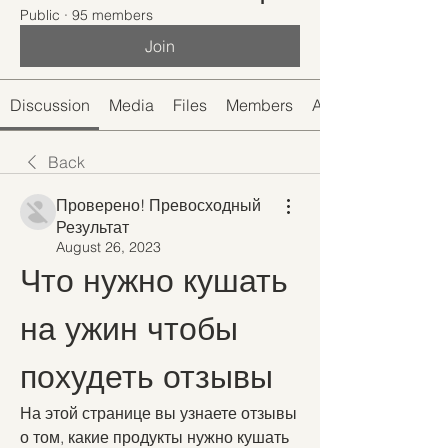
Public
·
95 members
Join
Discussion
Media
Files
Members
About
Back
Проверено! Превосходный
Результат
August 26, 2023
Что нужно кушать 
на ужин чтобы 
похудеть отзывы
На этой странице вы узнаете отзывы 
о том, какие продукты нужно кушать 