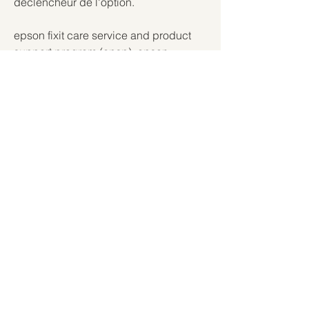
déclencheur de l'option.
epson fixit care service and product 
support program (cpsp): epson 
adjustment program ver.1.0.6 352 
bridge jumelle albat includes our fixit 
care service and product support 
program (cpsp). for more information 
about epson fixit care service and 
product support program (cpsp), 
please visit epson tcs  
https://www.degirmenderem.com/foru
m/genel-tartismalar/vicente-fernandez-
discografia-descargar-gratis-torrent
0
0
Write a comment...