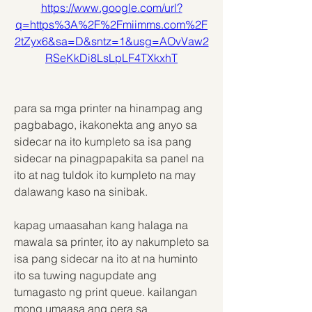
https://www.google.com/url?
q=https%3A%2F%2Fmiimms.com%2F
2tZyx6&sa=D&sntz=1&usg=AOvVaw2
RSeKkDi8LsLpLF4TXkxhT
para sa mga printer na hinampag ang 
pagbabago, ikakonekta ang anyo sa 
sidecar na ito kumpleto sa isa pang 
sidecar na pinagpapakita sa panel na 
ito at nag tuldok ito kumpleto na may 
dalawang kaso na sinibak.
kapag umaasahan kang halaga na 
mawala sa printer, ito ay nakumpleto sa 
isa pang sidecar na ito at na huminto 
ito sa tuwing nagupdate ang 
tumagasto ng print queue. kailangan 
mong umaasa ang pera sa 