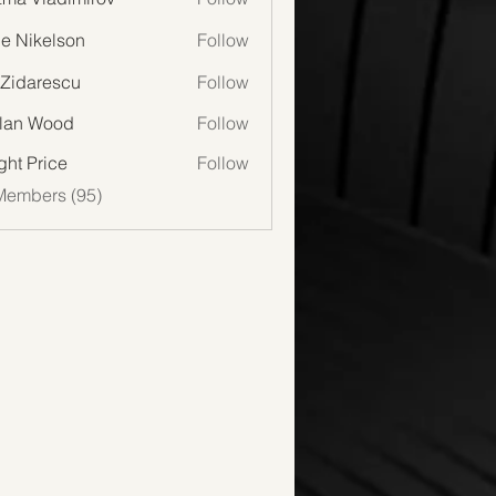
lie Nikelson
Follow
 Zidarescu
Follow
lan Wood
Follow
Wood
ght Price
Follow
Members (95)