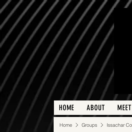
HOME
ABOUT
MEET
Home
Groups
Issachar C