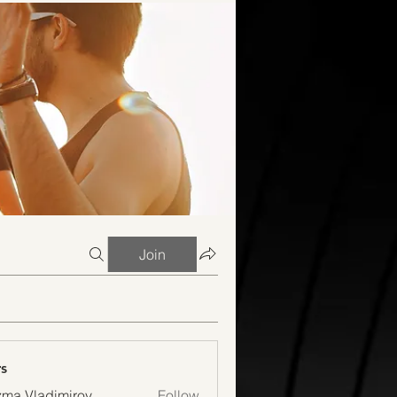
Join
s
ma Vladimirov
Follow