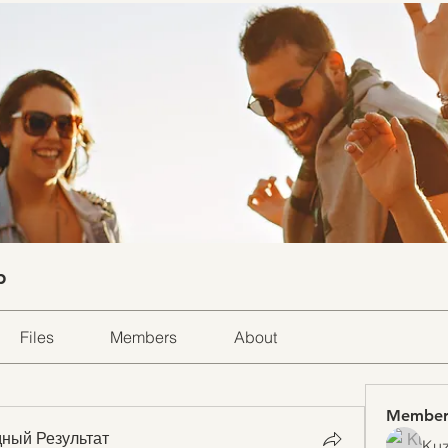
p
Files
Members
About
Member
ный Результат
Kuz