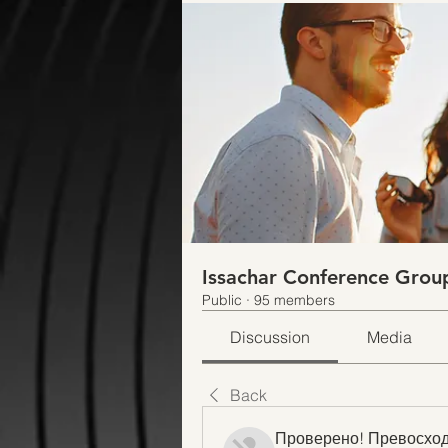
Issachar Conference Grou
Public
·
95 members
Discussion
Media
Back
Проверено! Превосход