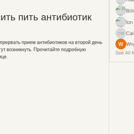
Bil
ить пить антибиотик 
Ion
Cal
Callan 
прервать прием антибиотиков на второй день 
Wri
гут возникнуть. Прочитайте подробную 
See All 
ице.