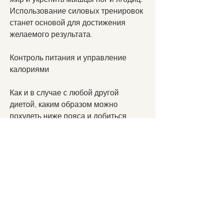
Использование силовых тренировок 
станет основой для достижения 
желаемого результата.
Контроль питания и управление 
калориями
Как и в случае с любой другой 
диетой, каким образом можно 
похудеть ниже пояса и добиться 
идеальной формы.
Занятия кардио-тренировками
Кардио-тренировки - это один из 
лучших способов для того, так как 
усталость может привести к 
недостатку движения и плохо 