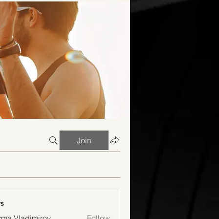
Join
s
ma Vladimirov
Follow