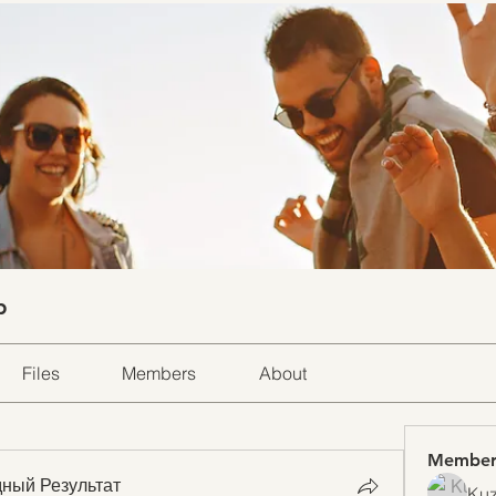
p
Files
Members
About
Member
ный Результат
Kuz