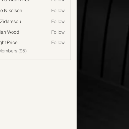
lie Nikelson
Follow
 Zidarescu
Follow
lan Wood
Follow
Wood
ght Price
Follow
Members (95)