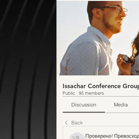
Issachar Conference Grou
Public
·
95 members
Discussion
Media
Back
Проверено! Превосход