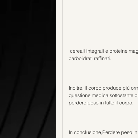
 cereali integrali e proteine magre. Cerca di limitare l'assunzione di zuccheri e 
carboidrati raffinati.
Inoltre, il corpo produce più or
questione medica sottostante che
perdere peso in tutto il corpo.
In conclusione,Perdere peso in t