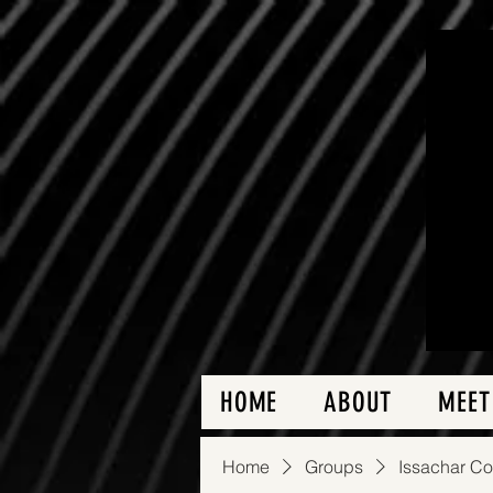
HOME
ABOUT
MEET
Home
Groups
Issachar C