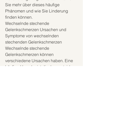
Sie mehr über dieses häufige 
Phänomen und wie Sie Linderung 
finden können.
Wechselnde stechende 
Gelenkschmerzen Ursachen und 
Symptome von wechselnden 
stechenden Gelenkschmerzen 
Wechselnde stechende 
Gelenkschmerzen können 
verschiedene Ursachen haben. Eine 
häufige Ursache ist die rheumatoide 
Arthritis, eine entzündliche Erkrankung, 
die durch die Ablagerung von 
Harnsäurekristallen in den Gelenken 
entsteht. Auch Verletzungen oder 
Überlastungen der Gelenke können zu 
stechenden Schmerzen führen. Die 
Symptome können je nach Ursache 