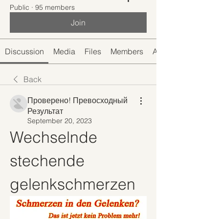
Public
·
95 members
Join
Discussion
Media
Files
Members
About
Back
Проверено! Превосходный
Результат
September 20, 2023
Wechselnde 
stechende 
gelenkschmerzen