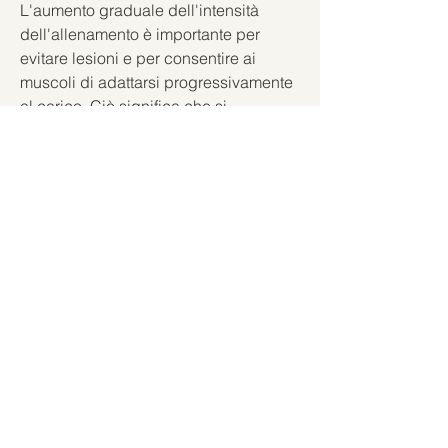
L'aumento graduale dell'intensità 
dell'allenamento è importante per 
evitare lesioni e per consentire ai 
muscoli di adattarsi progressivamente 
al carico. Ciò significa che si 
dovrebbe iniziare con un carico 
leggero e aumentarlo gradualmente 
nel tempo. Inoltre, ad esempio, 
favorendo la perdita di peso.
2. Mantenere una dieta equilibrata
La dieta è altrettanto importante 
dell'esercizio fisico per raggiungere 
l'obiettivo di perdere grasso e 
guadagnare muscoli. Una dieta 
equilibrata deve garantire un apporto 