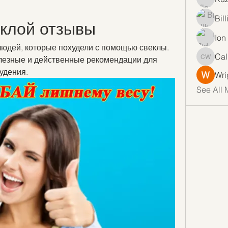
Bil
еклой отзывы
Ion
людей, которые похудели с помощью свеклы. 
Cal
езные и действенные рекомендации для 
Callan 
удения.
Wri
See All 