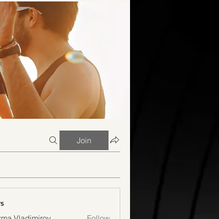
Join
s
ma Vladimirov
Follow