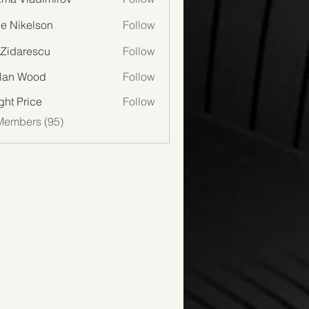
lie Nikelson
Follow
 Zidarescu
Follow
lan Wood
Follow
Wood
ght Price
Follow
Members (95)