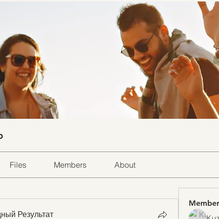
p
Files
Members
About
Member
ный Результат
Kuz