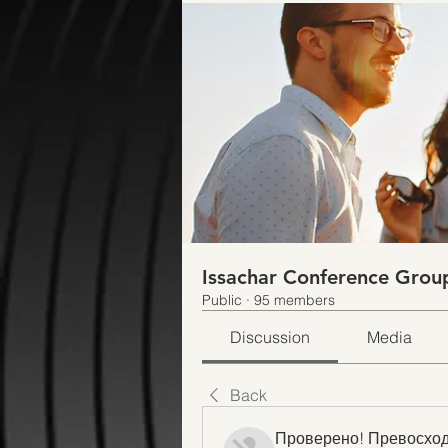
Issachar Conference Grou
Public
·
95 members
Discussion
Media
Back
Проверено! Превосход