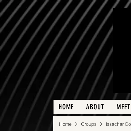
HOME
ABOUT
MEET
Home
Groups
Issachar C