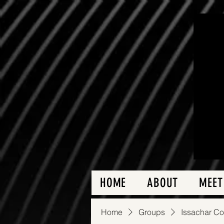
HOME
ABOUT
MEET
Home
Groups
Issachar C