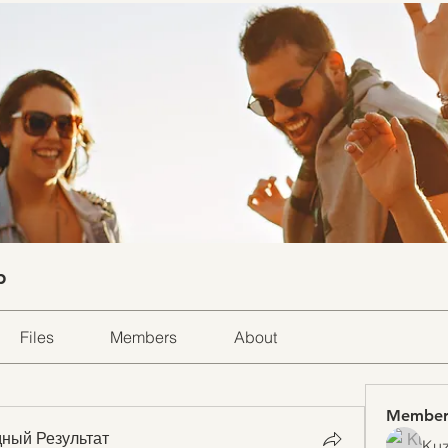
p
Files
Members
About
Member
ный Результат
Kuz