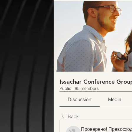
Issachar Conference Grou
Public
·
95 members
Discussion
Media
Back
Проверено! Превосход