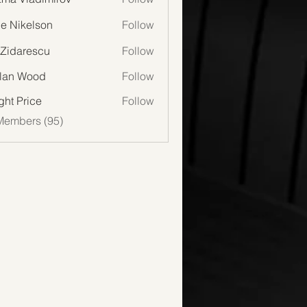
lie Nikelson
Follow
 Zidarescu
Follow
lan Wood
Follow
Wood
ght Price
Follow
Members (95)