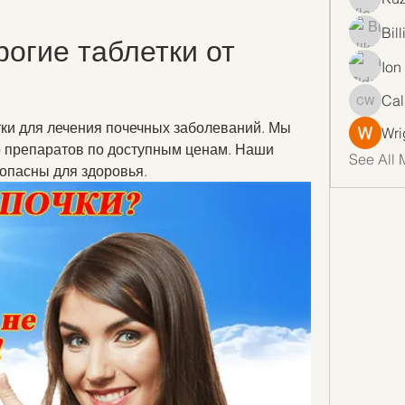
Bil
огие таблетки от 
Ion
Cal
Callan 
ки для лечения почечных заболеваний. Мы 
Wri
 препаратов по доступным ценам. Наши 
See All 
опасны для здоровья.