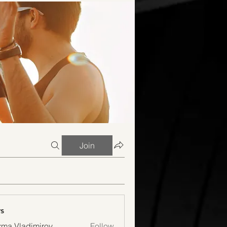
Join
s
ma Vladimirov
Follow