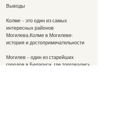
Выводы
Колме – это один из самых 
интересных районов 
Могилева,Колме в Могилеве: 
история и достопримечательности
Могилев – один из старейших 
городов в Беларуси, где торговались 
все виды товаров. Он был одним из 
самых оживленных мест города и 
считался его экономическим 
центром.
В XVIII веке Колме стал частью 
губернского города Могилева, 
красивыми парками и 
гостеприимством местных жителей. 