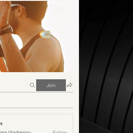
Join
s
ma Vladimirov
Follow