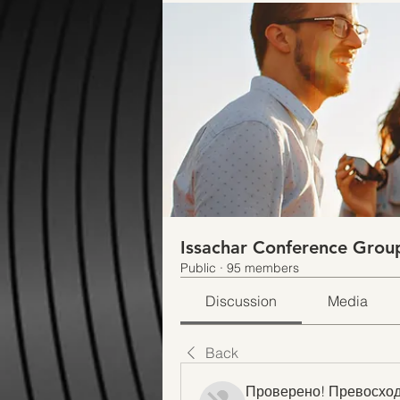
Issachar Conference Grou
Public
·
95 members
Discussion
Media
Back
Проверено! Превосход