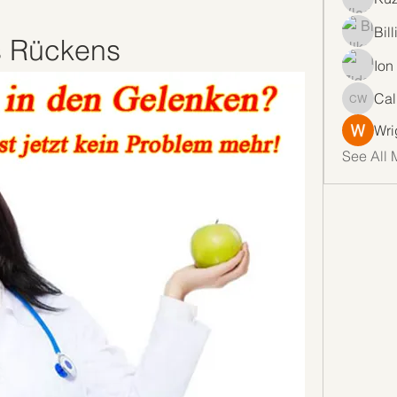
Bil
 Rückens
Ion
Cal
Callan 
Wri
See All 