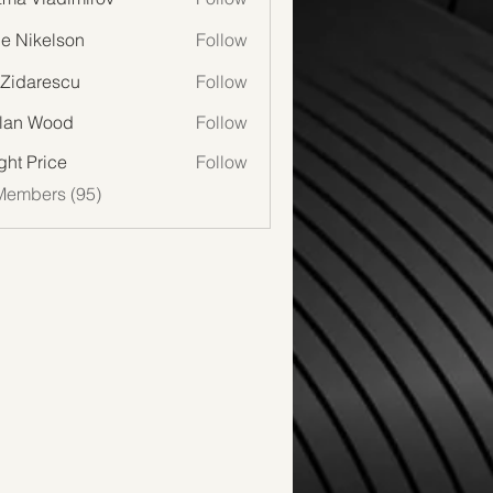
lie Nikelson
Follow
 Zidarescu
Follow
lan Wood
Follow
Wood
ght Price
Follow
Members (95)