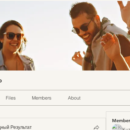
p
Files
Members
About
Member
ный Результат
Kuz