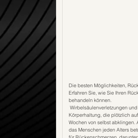
Die besten Möglichkeiten, Rüc
Erfahren Sie, wie Sie Ihren Rüc
behandeln können.
 Wirbelsäulenverletzungen und degenerative Erkrankungen. Eine schlechte 
Körperhaltung, die plötzlich au
Wochen von selbst abklingen. 
das Menschen jeden Alters betr
für Rückenschmerzen, darunter 