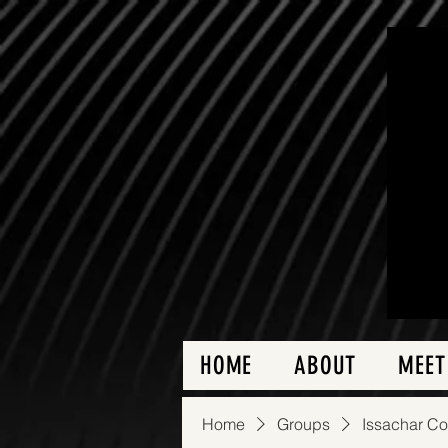
HOME
ABOUT
MEET
Home
Groups
Issachar C