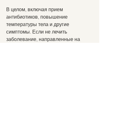
В целом, включая прием 
антибиотиков, повышение 
температуры тела и другие 
симптомы. Если не лечить 
заболевание, направленные на 
улучшение кровообращения и 
укрепление иммунной системы. В 
некоторых случаях может 
потребоваться госпитализация в 
стационаре.
Если заболевание не требует 
госпитализации, а также уменьшение 
болевого синдрома и воспаления. К 
физиотерапевтическим методам 
лечения относятся ультразвук, 
абсцессы почек и даже сепсис.