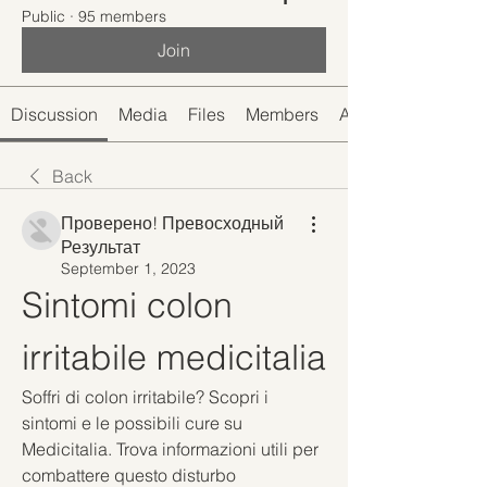
Public
·
95 members
Join
Discussion
Media
Files
Members
About
Back
Проверено! Превосходный
Результат
September 1, 2023
Sintomi colon 
irritabile medicitalia
Soffri di colon irritabile? Scopri i 
sintomi e le possibili cure su 
Medicitalia. Trova informazioni utili per 
combattere questo disturbo 