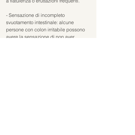
a flatulenza o eruttazioni frequenti.
- Sensazione di incompleto 
svuotamento intestinale: alcune 
persone con colon irritabile possono 
avere la sensazione di non aver 
evacuato completamente l'intestino 
dopo una evacuazione.
- Nausea: alcune persone con colon 
irritabile possono avere sintomi di 
nausea o vomito.
Come posso identificare i sintomi del 
colon irritabile su Medicitalia?
Il sito Medicitalia è una fonte affidabile 
di informazioni mediche e può essere 
utilizzato per identificare i sintomi del 