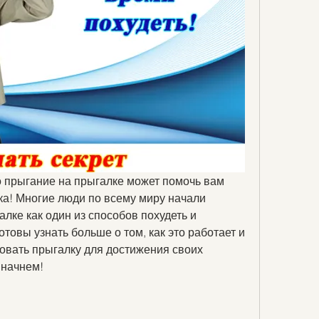
о прыгание на прыгалке может помочь вам 
тка! Многие люди по всему миру начали 
лке как один из способов похудеть и 
товы узнать больше о том, как это работает и 
овать прыгалку для достижения своих 
 начнем!