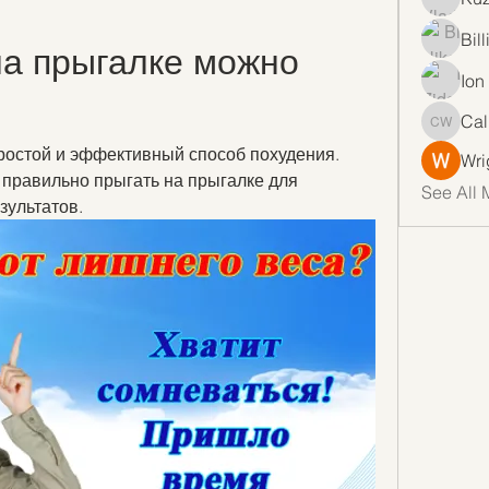
Bil
на прыгалке можно 
Ion
Cal
Callan 
ростой и эффективный способ похудения. 
Wri
 правильно прыгать на прыгалке для 
See All 
зультатов.