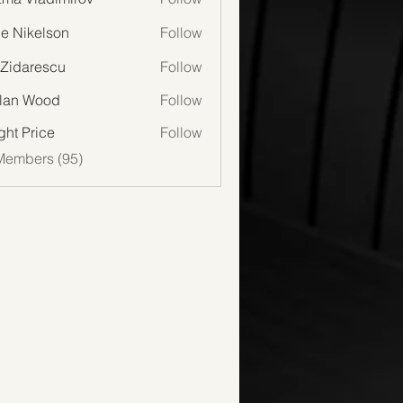
lie Nikelson
Follow
 Zidarescu
Follow
lan Wood
Follow
Wood
ght Price
Follow
Members (95)