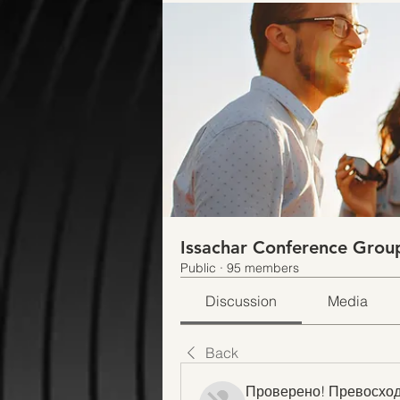
Issachar Conference Grou
Public
·
95 members
Discussion
Media
Back
Проверено! Превосход