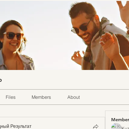
p
Files
Members
About
Member
ный Результат
Kuz