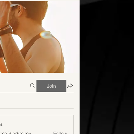
Join
s
ma Vladimirov
Follow