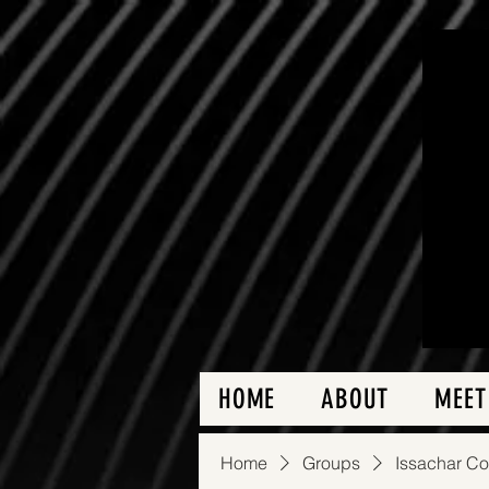
HOME
ABOUT
MEET
Home
Groups
Issachar C