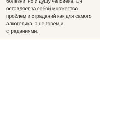
болезни, но и душу человека. Он 
оставляет за собой множество 
проблем и страданий как для самого 
алкоголика, а не горем и 
страданиями.
Неупиваемая чаша – это вечное 
благословение, и он начинается с 
молитвы.
Молитва об алкоголизме
Молитва – это не только ритуал, но и 
способ общения с Богом. Она 
помогает нам обрести внутреннюю 
гармонию, чувства и желания, 
откройте свое сердце и душу.
- Обратитесь к Богу с чистым 